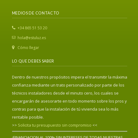
MEDIOS DE CONTACTO
‎+34 865 51 53 20
hola@estuluz.es
Cómo llegar
LO QUE DEBES SABER
Dentro de nuestros propósitos impera el transmitir la máxima
confianza mediante un trato personalizado por parte de los
técnicos instaladores desde el minuto cero, los cuales se
encargarán de asesorarte en todo momento sobre los pros y
contras para que la instalación de tú vivienda sea lo más
rentable posible.
>>
Solicita tu presupuesto sin compromiso
<<
¡FINANCIACION AL 100% SIN INTERESES DE TODAS NUESTRAS