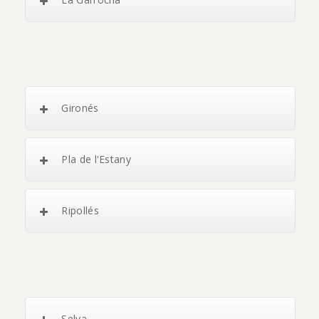
Gironés
Pla de l'Estany
Ripollés
Selva