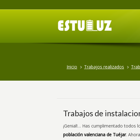
Inicio
Trabajos realizados
Trab
Trabajos de instalacio
¡Genial!… Has cumplimentado todos lo
población valenciana de Tuéjar
. Ahora