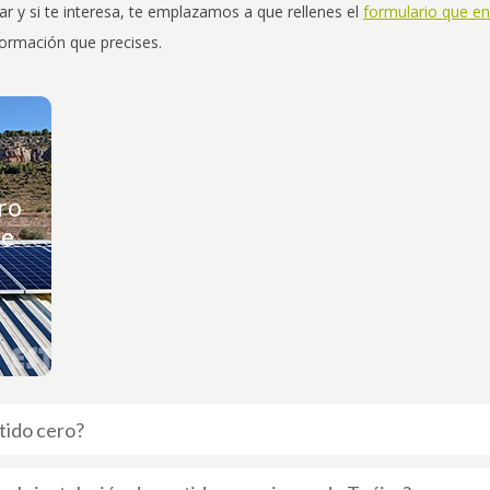
 y si te interesa, te emplazamos a que rellenes el
formulario que en
formación que precises.
ón
ro
de
rtido cero?