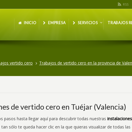
RSS
INICIO
EMPRESA
SERVICIOS
TRABAJOS R
ajos vertido cero
Trabajos de vertido cero en la provincia de Valen
nes de vertido cero en Tuéjar (Valencia)
s pasos hasta llegar aquí para descubrir todas nuestras
instalaciones
 tan sólo te queda hacer clic en la que quieras visualizar de todas la