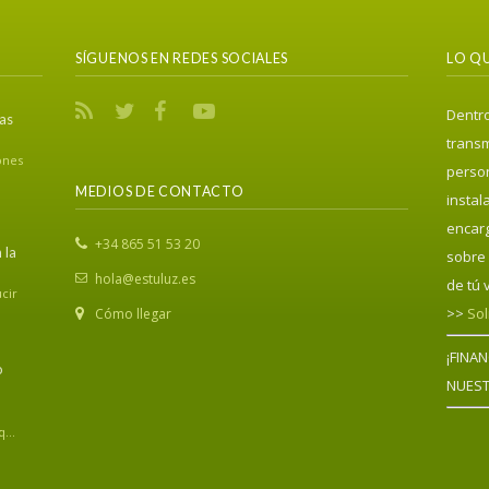
SÍGUENOS EN REDES SOCIALES
LO QU
Dentro
ías
transm
ones
person
MEDIOS DE CONTACTO
instal
encar
‎+34 865 51 53 20
 la
sobre 
hola@estuluz.es
de tú 
cir
>>
Sol
Cómo llegar
¡FINA
o
NUEST
...