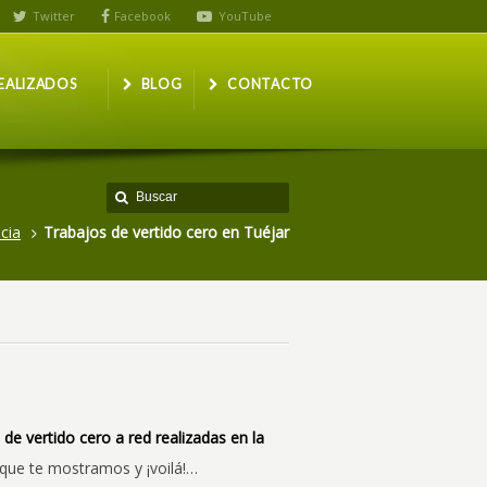
Twitter
Facebook
YouTube
EALIZADOS
BLOG
CONTACTO
cia
Trabajos de vertido cero en Tuéjar
 de vertido cero a red realizadas en la
s que te mostramos y ¡voilá!…