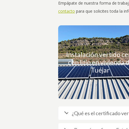
Empápate de nuestra forma de trabajar
contacto
para que solicites toda la in
Echa un vistazo a esta instalaci
Instalación vertido ce
¡ahora!
con litio en vivienda 
Tuéjar
Haz clic aquí
¿Qué es el certificado ve