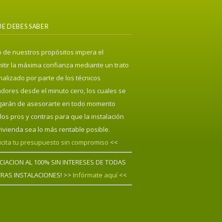
E DEBES SABER
 de nuestros propósitos impera el
itir la máxima confianza mediante un trato
alizado por parte de los técnicos
adores desde el minuto cero, los cuales se
garán de asesorarte en todo momento
los pros y contras para que la instalación
vivienda sea lo más rentable posible.
icita tu presupuesto sin compromiso
<<
NCIACION AL 100% SIN INTERESES DE TODAS
RAS INSTALACIONES! >>
Infórmate aquí
<<