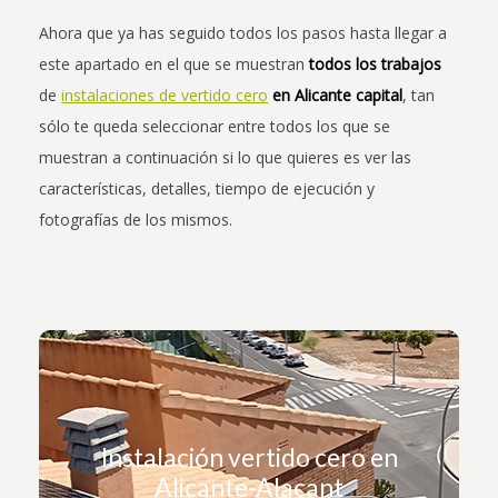
Ahora que ya has seguido todos los pasos hasta llegar a
este apartado en el que se muestran
todos los trabajos
de
instalaciones de vertido cero
en Alicante capital
, tan
sólo te queda seleccionar entre todos los que se
muestran a continuación si lo que quieres es ver las
características, detalles, tiempo de ejecución y
fotografías de los mismos.
¿Quieres ver esta instalación?
Instalación vertido cero en
Alicante-Alacant